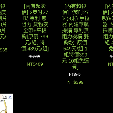
超殺
[內有超殺
[內有超殺
[
強度
價] 2英吋27
價] 2英吋27
價] 
割片
呎 專利 無
呎(8米) 手拉
呎(9
10片
阻力 貨物安
器 內建華航
器 
0片
全帶+平板
採購 專利無
採購
元/
鈎[原價:796
阻力機構 雙
阻力
元/組, 特
鈎款 [原價
組 
價:489元/組]
549元/組,1
目
$
35
組特價399
NT$
796
N
前
元 10組免運
原
目
原
NT$
489
N
價
費]
始
前
始
：
格：
NT$
549
價
價
價
T$89。
NT$35。
原
目
NT$
399
格：
格：
格
始
前
NT$796。
NT$489。
N
價
價
格：
格：