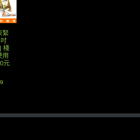
NT$549。
NT$399。
束緊
英吋
| 棧
使用
90元
目
9
前
價
格：
50。
NT$499。