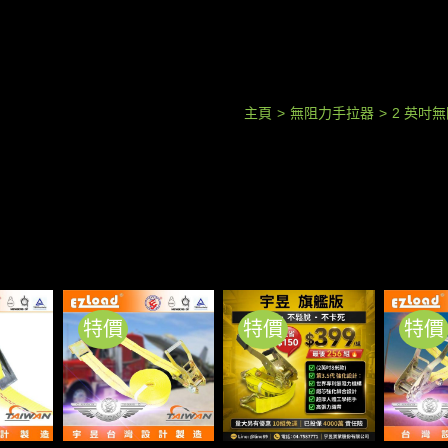
主頁
>
無阻力手拉器
>
2 英吋
特價
特價
特價