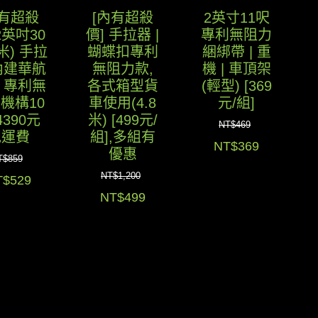
內有超殺
[內有超殺
2英寸11呎
2英吋30
價] 手拉器 |
專利無阻力
米) 手拉
蝴蝶扣專利
綑綁帶 | 重
內建華航
無阻力款,
機 | 車頂架
 專利無
各式箱型貨
(輕型) [369
機構10
車使用(4.8
元/組]
4390元
米) [499元/
NT$
469
免運費
組],多組有
原
目
NT$
369
優惠
T$
859
始
前
NT$
1,200
目
T$
529
價
價
原
目
NT$
499
前
格：
格：
始
前
價
NT$469。
NT$369
價
價
：
格：
格：
格：
T$859。
NT$529。
NT$1,200。
NT$499。