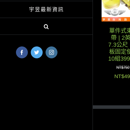
宇昱最新資訊
單件式
帶 | 2
7.3公尺 
板固定
Facebook
Twitter
Instagram
10組39
NT$
750
原
NT$
49
始
價
格：
NT$7