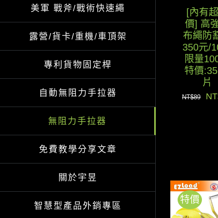
美軍 戰斧/戰術快速繩
[內有
價] 高
布繩防
露營/貨卡/重機/車頂架
350元/
限量10
專利貨物固定桿
特價:35
片
自動無阻力手拉器
原
NT
NT$
89
始
無阻力手拉器
價
格
免費教學分享文章
N
關於宇昱
特價
智慧型產品外銷專區