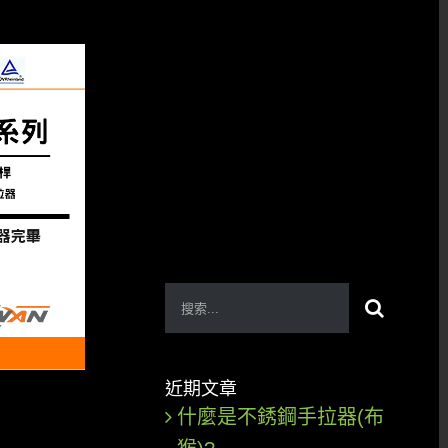
搜
索
結
近期文章
果：
什麼是不銹鋼手拉器(布