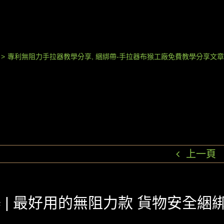
>
專利無阻力手拉器教學分享
,
綑綁帶-手拉器布猴工廠免費教學分享文
上一頁
 | 最好用的無阻力款 貨物安全綑