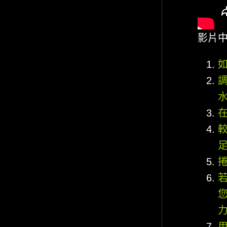
影片
較
若
您
力