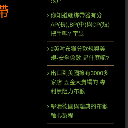
猴)?
帶
你知道綑綁帶器有分
AP(長),BP(中)與CP(短)
把手嗎? 宇昱
2英吋布猴分歐規與美
規-安全係數,是什麼呢?
出口到美國擁有3000多
家店 五金大賣場的 專
利無阻力布猴
擊潰德國與瑞典的布猴
軸心製程