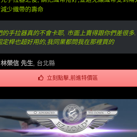
射減少織帶的壽命
們的手拉器真的不會卡耶, 市面上賣得跟你們差很多.
固定桿也超好用的,我同業都問我在那裡買的
林榮信 先生
,
台北縣
立刻點擊,前進特價區