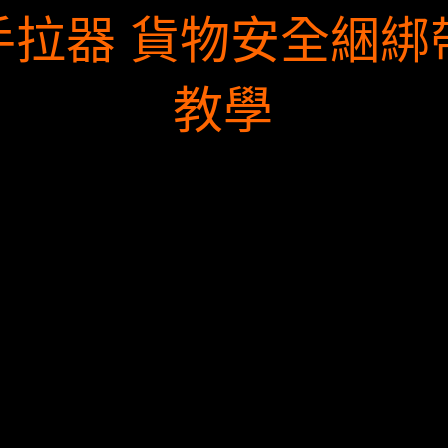
手拉器 貨物安全綑綁
教學