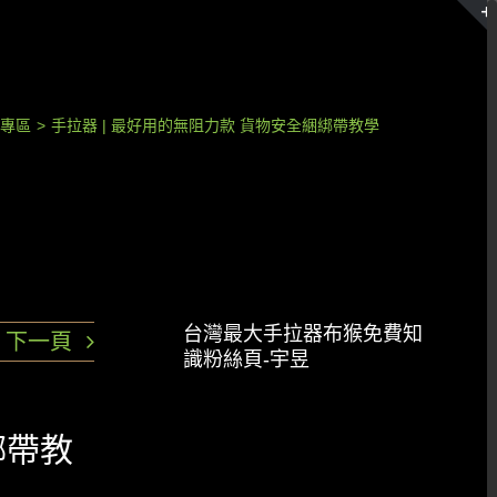
章專區
>
手拉器 | 最好用的無阻力款 貨物安全綑綁帶教學
台灣最大手拉器布猴免費知
下一頁
識粉絲頁-宇昱
綁帶教