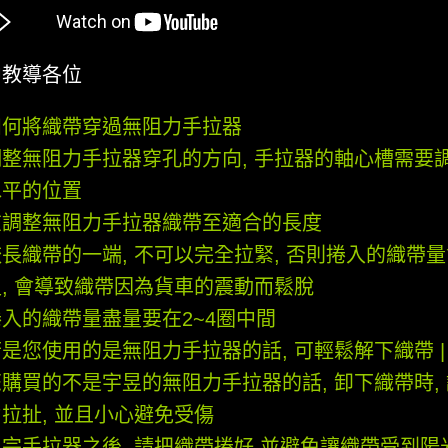
中教導各位
如何將織帶穿過無阻力手拉器
調整無阻力手拉器穿孔的方向, 手拉器的軸心槽需要
水平的位置
在調整無阻力手拉器織帶至適合的長度
長織帶的一端, 不可以完全拉緊, 否則捲入的織帶
足, 會導致織帶因為貨車的震動而鬆脫
捲入的織帶量盡量要在2~4圈中間
是您使用的是無阻力手拉器的話, 可輕鬆解下織帶 |
購買的不是宇昱的無阻力手拉器的話, 卸下織帶時,
拉扯, 並且小心避免受傷
用完手拉器之後, 請把織帶捲好,並避免讓織帶受到陽