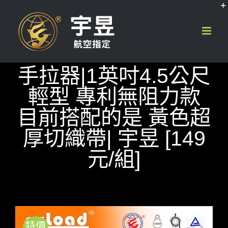
Skip
to
content
手拉器|1英吋4.5公尺
輕型 專利無阻力款
目前搭配的是 黃色超
厚切織帶| 宇昱 [149
元/組]
特價