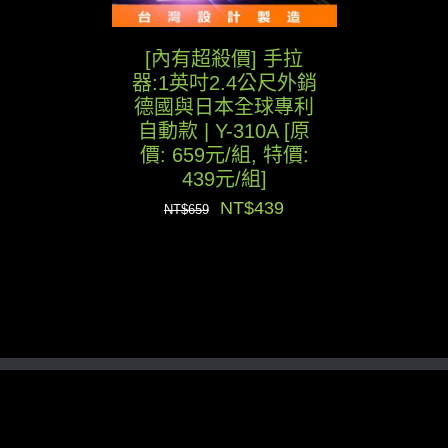
[內有超殺價] 手拉
器:1英吋2.4公尺外銷
德國與日本全球專利
自動款 | Y-310A [原
價: 659元/組, 特價:
439元/組]
原
目
NT$
439
NT$
659
始
前
價
價
格：
格：
NT$659。
NT$439。