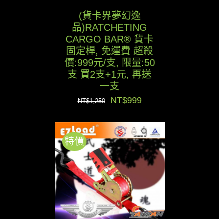
(貨卡界夢幻逸
品)RATCHETING
CARGO BAR® 貨卡
固定桿, 免運費 超殺
價:999元/支, 限量:50
支 買2支+1元, 再送
一支
原
目
NT$
999
NT$
1,250
始
前
價
價
特價
格：
格：
NT$1,250。
NT$999。