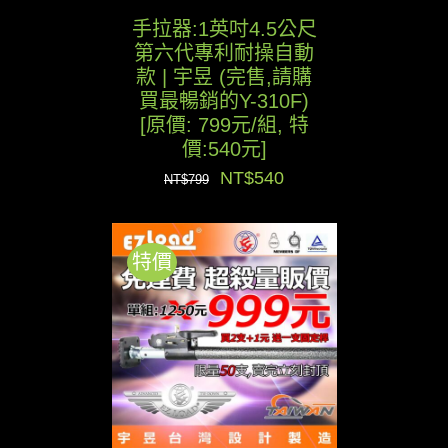
手拉器:1英吋4.5公尺
第六代專利耐操自動
款 | 宇昱 (完售,請購
買最暢銷的Y-310F)
[原價: 799元/組, 特
價:540元]
原
目
NT$
540
NT$
799
始
前
價
價
特價
格：
格：
NT$799。
NT$540。