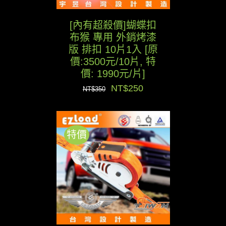
[內有超殺價]蝴蝶扣
布猴 專用 外銷烤漆
版 排扣 10片1入 [原
價:3500元/10片, 特
價: 1990元/片]
原
目
NT$
250
NT$
350
始
前
價
價
特價
格：
格：
NT$350。
NT$250。