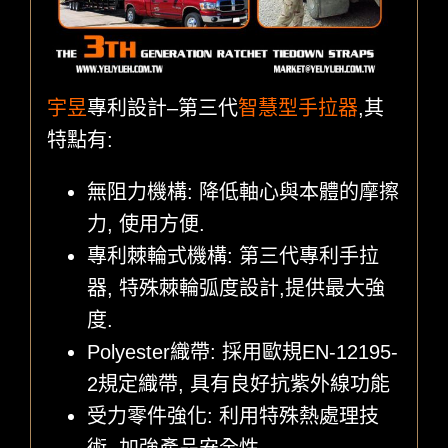
宇昱
專利設計–第三代
智慧型手拉器
,其
特點有:
無阻力機構: 降低軸心與本體的摩擦
力, 使用方便.
專利棘輪式機構: 第三代專利手拉
器, 特殊棘輪弧度設計,提供最大強
度.
Polyester織帶: 採用歐規EN-12195-
2規定織帶, 具有良好抗紫外線功能
受力零件強化: 利用特殊熱處理技
術, 加強產品安全性