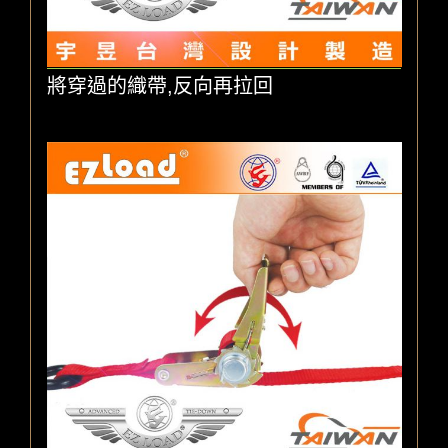
將穿過的織帶,反向再拉回