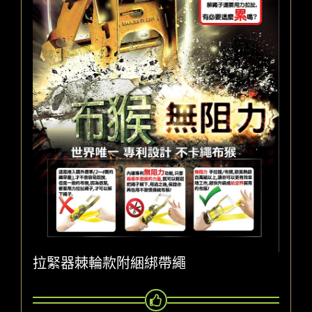
拉緊器棘輪款附綑綁帶繩