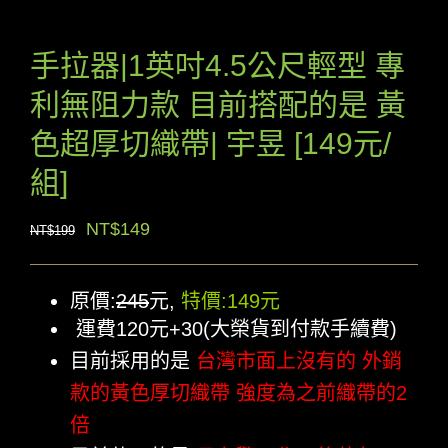
手拉器|1英吋4.5公尺輕型 專
利無阻力款 目前搭配的是 黃
色超厚切織帶| 宇昱 [149元/
組]
原
目
NT$
149
NT$
199
始
前
價
價
原價:
245
元,
特價:149元
格：
格：
運費120元+30(大榮貨到付款手續費)
NT$199。
NT$149。
目前採用的是
台灣市面上沒有的 外銷
款的黃色厚切織帶 強度為之前織帶的2
倍