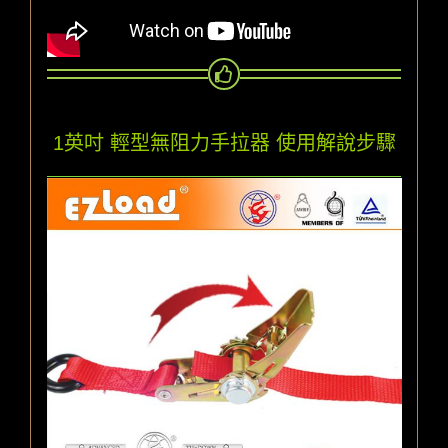
1英吋 輕型無阻力手拉器 使用解說步驟