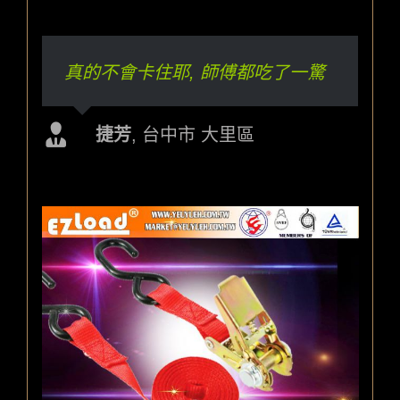
真的不會卡住耶, 師傅都吃了一驚
市面上賣的根本比不上你們的
捷芳
志添
,
,
台中市 大里區
新北市中和區