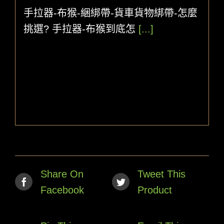
〈綑
手拉器-布猴-綑綁帶-貨車貨物綁帶-怎麼
綁
器-
挑選? 手拉器-布猴到底怎
[...]
手
拉
器-
布
猴-
綑
綁
帶-
貨
車
貨
物
綁
帶-
Share On
Tweet This
怎
Facebook
Product
麼
挑
選?〉
中