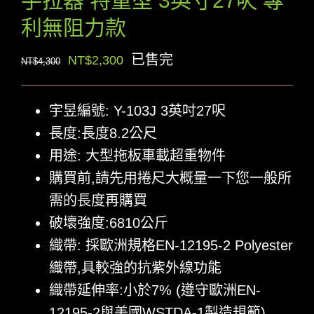
手拉器 特重型 3英寸27呎 專
利無阻力款
原
目
已售完
NT$
2,300
NT$
4,300
始
前
價
價
宇昱編號: Y-103J 3英吋27呎
格：
格：
長度:長度8.2公尺
NT$4,300。
NT$2,300。
用途: 大型拖板車載超重物件
購買前,請先用捲尺大概量一下您一般所
需的長度再購買
破壞強度:6810公斤
織帶: 採歐洲規格EN-12195-2 Polyester
織帶,具較強的抗紫外線功能
織帶延伸率:小於7% (遵守歐洲EN-
12195-2與美國WSTDA-1製造規範)