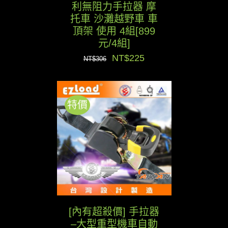
利無阻力手拉器 摩
托車 沙灘越野車 車
頂架 使用 4組[899
元/4組]
原
目
NT$
225
NT$
306
始
前
價
價
特價
格：
格：
NT$306。
NT$225。
[內有超殺價] 手拉器
–大型重型機車自動