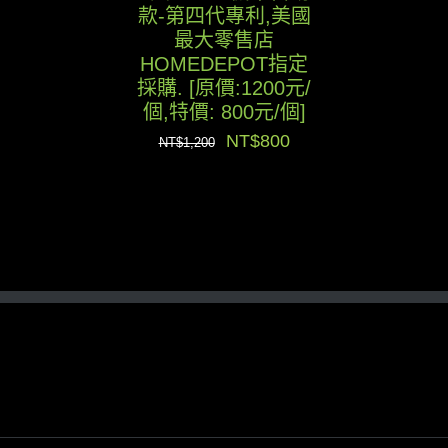
款-第四代專利,美國
最大零售店
HOMEDEPOT指定
採購. [原價:1200元/
個,特價: 800元/個]
原
目
NT$
800
NT$
1,200
始
前
價
價
格：
格：
NT$1,200。
NT$800。