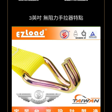
3英吋 無阻力手拉器特點