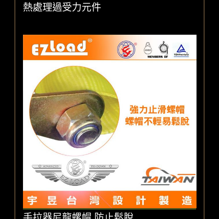
熱處理過受力元件
手拉器尼龍螺帽,防止鬆脫