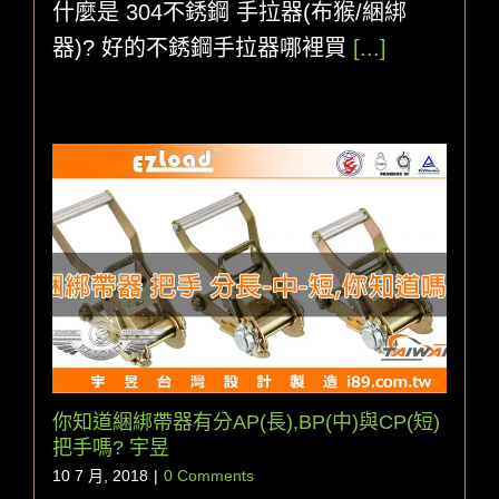
什麼是 304不銹鋼 手拉器(布猴/綑綁
器)? 好的不銹鋼手拉器哪裡買
[...]
你知道綑綁帶器有分AP(長),BP(中)與CP(短)
把手嗎? 宇昱
10 7 月, 2018
|
0 Comments