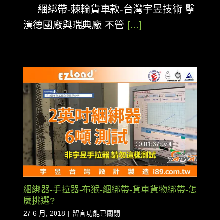
綑綁帶-棘輪貨車款-台灣宇昱技術 擊
潰
德
潰德國廠與瑞典廠 不管
[...]
國
與
瑞
典
的
布
猴
軸
心
製
程〉
中
綑綁器-手拉器-布猴-綑綁帶-貨車貨物綁帶-怎
麼挑選?
在
27 6 月, 2018
|
留言功能已關閉