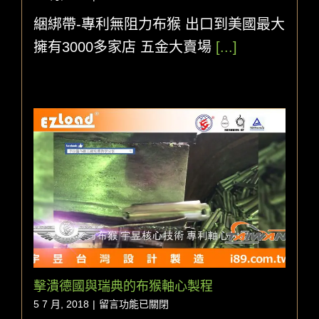
綑綁帶-專利無阻力布猴 出口到美國最大
擁有3000多家店 五金大賣場
[...]
擊潰德國與瑞典的布猴軸心製程
在
5 7 月, 2018
|
留言功能已關閉
〈擊