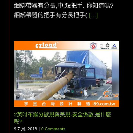
綑綁帶器有分長,中,短把手. 你知道嗎?
綑綁帶器的把手有分長把手(
[...]
2英吋布猴分歐規與美規-安全係數,是什麼
呢?
9 7 月, 2018
|
0 Comments