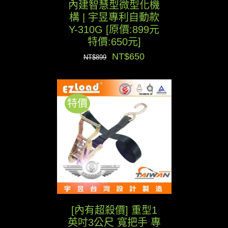
內建智慧型微型化機
構 | 宇昱專利自動款
Y-310G [原價:899元
特價:650元]
原
目
NT$
650
NT$
899
始
前
價
價
特價
格：
格：
NT$899。
NT$650。
[內有超殺價] 重型1
英吋3公尺 寬把手 專