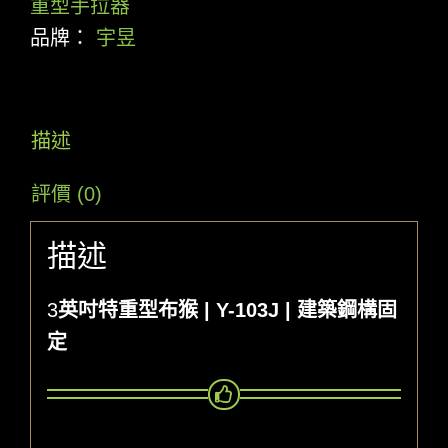
重型手拉器
品牌：
宇昱
描述
評價 (0)
描述
3
英吋特重型布猴
| Y-103J | 建築鋼構固
定