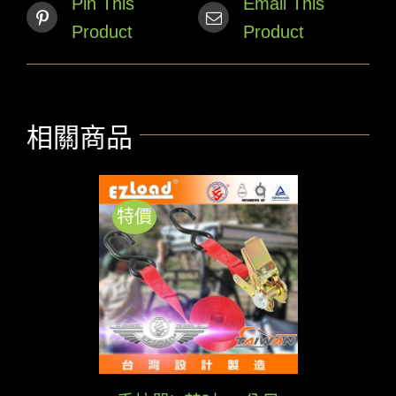
Pin This
Email This
Product
Product
相關商品
特價