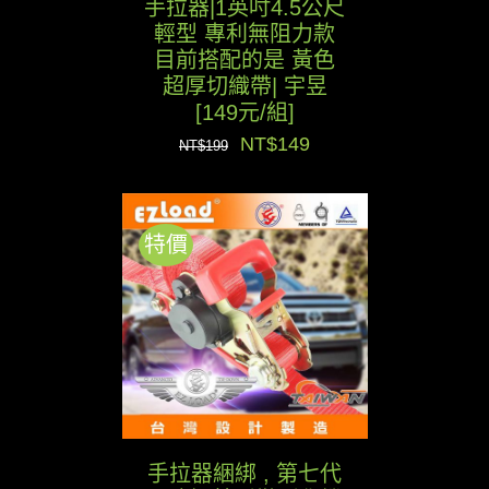
手拉器|1英吋4.5公尺
輕型 專利無阻力款
目前搭配的是 黃色
超厚切織帶| 宇昱
[149元/組]
原
目
NT$
149
NT$
199
始
前
價
價
特價
格：
格：
NT$199。
NT$149。
手拉器綑綁 , 第七代