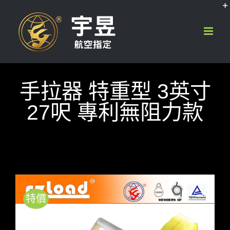
Skip
to
content
手拉器 特重型 3英寸
27呎 專利無阻力款
特價