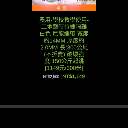
農用-學校教學使用-
工地臨時拉線隔離
白色 尼龍織帶 寬度
約14MM 厚度約
2.0MM 長:300公尺
(不拆賣) 破壞強
度:150公斤起跳
[1149元/300米]
原
目
NT$
1,149
NT$
2,500
始
前
價
價
格：
格：
NT$2,500。
NT$1,149。