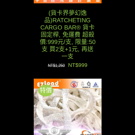
(貨卡界夢幻逸
品)RATCHETING
CARGO BAR® 貨卡
固定桿, 免運費 超殺
價:999元/支, 限量:50
支 買2支+1元, 再送
一支
原
目
NT$
999
NT$
1,250
始
前
價
價
特價
格：
格：
NT$1,250。
NT$999。