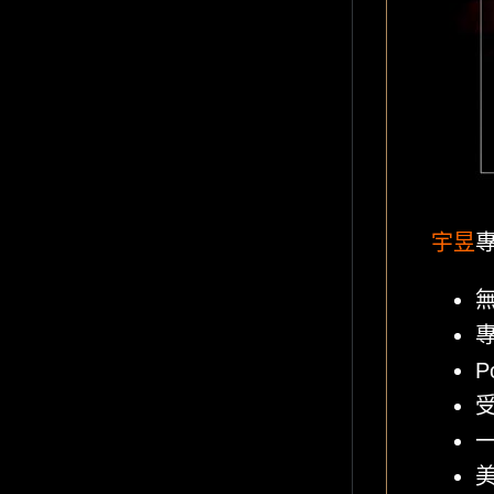
宇昱
P
一
美