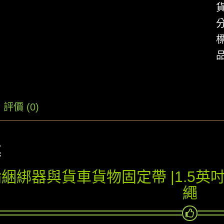
評價 (0)
述
綑綁器與貨車貨物固定帶 |1.5英吋
繩