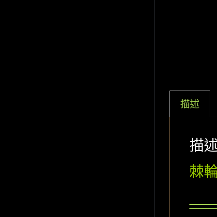
描述
描
棘輪