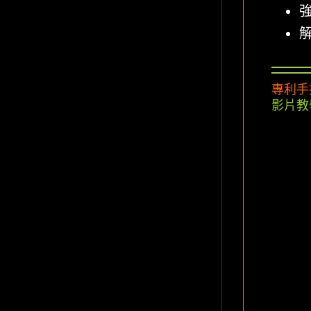
專利手拉
影片教