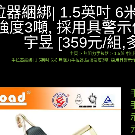
器綑綁| 1.5英吋 
強度3噸, 採用具警示
宇昱 [359元/組
主頁
>
無阻力手拉器
>
1.5英吋
手拉器綑綁| 1.5英吋 6米 無阻力手拉器,破壞強度3噸, 採用具警示作用