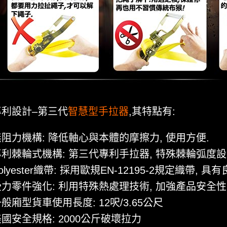
專利設計–第三代
智慧型手拉器
,其特點有:
無阻力機構: 降低軸心與本體的摩擦力, 使用方便.
專利棘輪式機構: 第三代專利手拉器, 特殊棘輪弧度設
olyester織帶: 採用歐規EN-12195-2規定織帶,
受力零件強化: 利用特殊熱處理技術, 加強產品安全性
般廂型貨車使用長度: 12呎/3.65公尺
國安全規格: 2000公斤破壞拉力