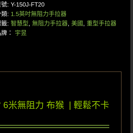
貨號:
Y-150J-FT20
分類:
1.5英吋無阻力手拉器
標籤:
智慧型
,
無阻力手拉器
,
美國
,
重型手拉器
品牌：
宇昱
 6米無阻力 布猴 | 輕鬆不卡