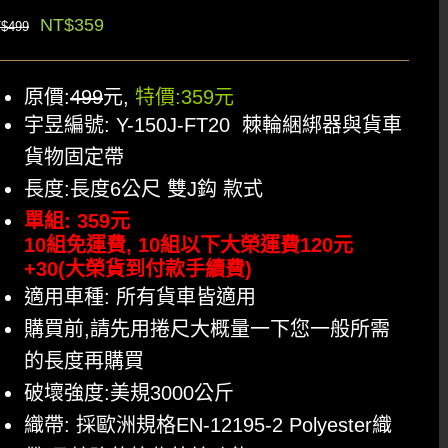
原
目
NT$
359
$
499
始
前
價
價
原價:
499
元,
特價:359元
格：
格：
宇昱編號: Y-150J-FT20 棘輪綑綁器與貨車
NT$499。
NT$359。
貨物固定帶
長度:長度6公尺 雙J鈎 款式
單組: 359元
10組免運費, 10組以下大榮運費120元
+30(大榮貨到付款手續費)
適用車種: 所有貨車皆適用
購買前,請先用捲尺大概量一下您一般所需
的長度再購買
破壞強度:美規3000公斤
織帶: 採歐洲規格EN-12195-2 Polyester織