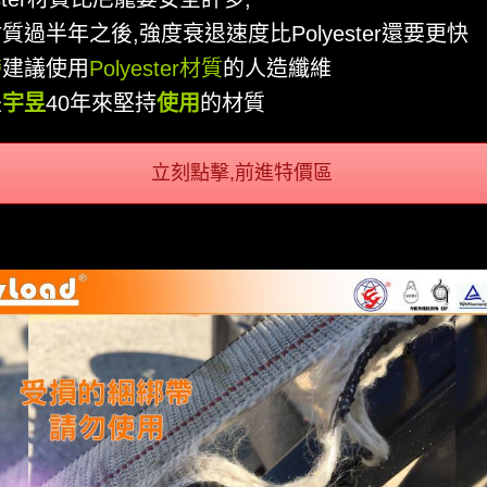
質過半年之後,強度衰退速度比Polyester還要更快
帶
建議使用
Polyester材質
的人造纖維
是
宇昱
40年來堅持
使用
的材質
立刻點擊,前進特價區