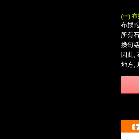
(一)
布猴的
所有石
換句話
因此,
地方,