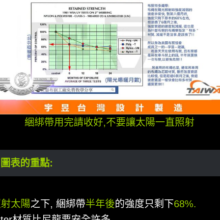
綑綁帶用完請收好,不要讓太陽一直照射
圖表的重點:
照射太陽
之下, 綑綁帶
半年後
的強度只剩下
68%.
ester材質比尼龍要安全許多,