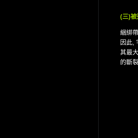
(三)
綑綁帶
因此,
其最
的斷裂