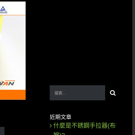
搜
索
結
近期文章
果：
什麼是不銹鋼手拉器(布