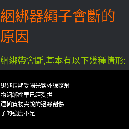
綑綁器繩子會斷的
原因
綑綁帶會斷,基本有以下幾種情形:
綑綁繩長期受陽光紫外線照射
貨物綑綁繩早已經受損
被運輸貨物尖銳的邊緣割傷
繩子的強度不足