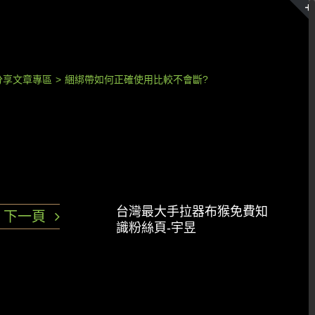
分享文章專區
>
綑綁帶如何正確使用比較不會斷?
台灣最大手拉器布猴免費知
下一頁
識粉絲頁-宇昱