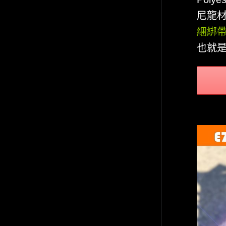
尼龍材
綑綁
也就