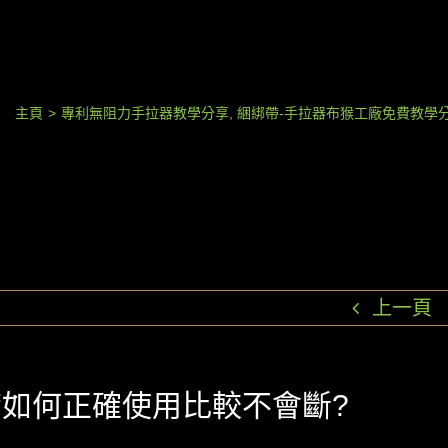
主頁
>
專利無阻力手拉器教學分享
,
綑綁帶-手拉器布猴工廠免費教學
上一頁
如何正確使用比較不會斷?