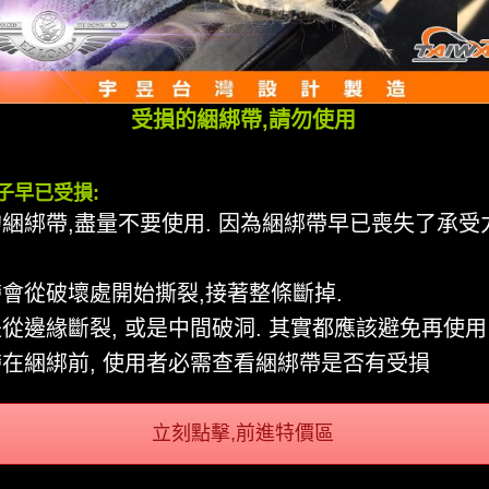
受損的綑綁帶,請勿使用
繩子早已受損:
綑綁帶,盡量不要使用. 因為綑綁帶早已喪失了承受
會從破壞處開始撕裂,接著整條斷掉.
從邊緣斷裂, 或是中間破洞. 其實都應該避免再使用
在綑綁前, 使用者必需查看綑綁帶是否有受損
立刻點擊,前進特價區