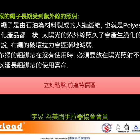
 布猴的繩子長期受到紫外線的照射:
繩子是由石油為材料製成的人造纖維, 也就是Polyest
化產品都一樣, 太陽光的紫外線照久了會產生脆化的
說, 布繩的破壞拉力會逐漸地減弱.
 布猴的綑綁帶在沒有使用時, 必須要放在陽光照射
 以延長綑綁帶的使用壽命.
立刻點擊,前進特價區
宇昱 為美國手拉器協會會員