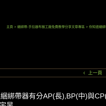
主頁
>
綑綁帶-手拉器布猴工廠免費教學分享文章專區
>
你知道綑綁帶
上一頁
綑綁帶器有分AP(長),BP(中)與CP(
 宇昱