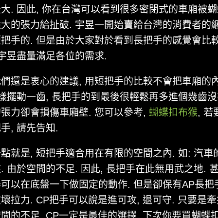
大. 因此, 你在台灣可以看到很多密閉式的車廂被
大的張力給扯破. 宇昱一開始賣給台灣的消費者的
把手的. 但是由於大家對於看到長把手的感覺會比較
 宇昱盡量滿足各位的需求.
們還是衷心的建議, 用短把手的比較不會把車廂的
一樣擺動一齒, 長把手的到最後很輕鬆再多進個幾齒沒
張力卻會損傷車廂壁. 您可以參考,
蝴蝶扣布猴
, 
手, 請先告知.
點就是, 短把手適合用在有限的空間之內. 如: 汽車
. 由於空間的不足. 因此, 長把手在此無用武之地. 
可以在底盤一下做固定的動作. 但是卻保有AP長把
壞拉力. CP把手可以說是進可攻, 退可守. 只要是
間的不足, CP一定是最佳的選擇. 下次你要買蝴蝶