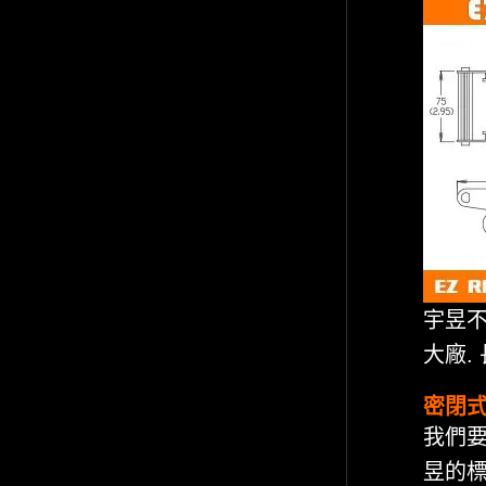
宇昱不
大廠.
密閉
我們要
昱的標