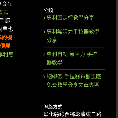
整合在
分類
K款式
.
專利固定桿教學分享
把手都
同業也
專利無阻力手拉器教學
準的機
分享
不便展
專利自動 無阻力 手拉
專利無
器教學
綑綁帶-手拉器布猴工廠
免費教學分享文章專區
聯絡方式
彰化縣線西鄉彰濱東二路