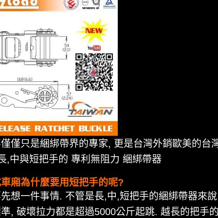
僅僅只是綑綁帶界的專家, 更是台灣外銷歐美的台
 長,中與短把手的 專利無阻力 綑綁帶器
式車廂為什麼要用短把手的呢?
先想一件事情. 不管是長,中,短把手的綑綁帶器來說.
準, 破壞拉力都是超過5000公斤起跳. 越長的把手