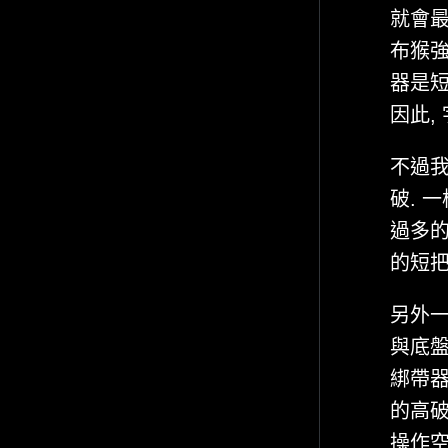
就會最
布猴強
器是短
因此,
不過我
破. 
過多的
的短把
另外一
與底盤
綁帶器
的高破
操作空