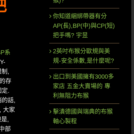
猴)?
把
你知道綑綁帶器有分
AP(長),BP(中)與CP(短)
把手嗎? 宇昱
2英吋布猴分歐規與美
BP系
規-安全係數,是什麼呢?
Y-
制,
出口到美國擁有3000多
手的存
家店 五金大賣場的 專
定.
利無阻力布猴
的話,
 大家
擊潰德國與瑞典的布猴
是,
軸心製程
國中部