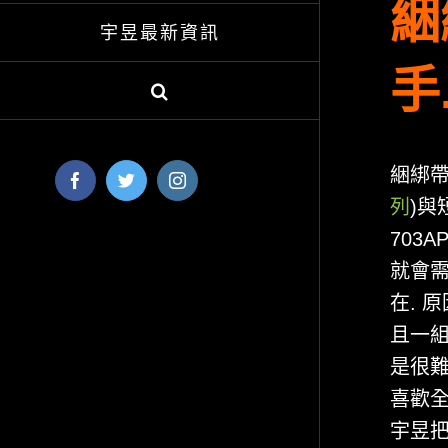
綑
宇昱最新資訊
手
綑綁帶
Facebook
Twitter
Instagram
列
)與
703
就會需
在. 
且一組
是很難
喜歡全
宇昱把