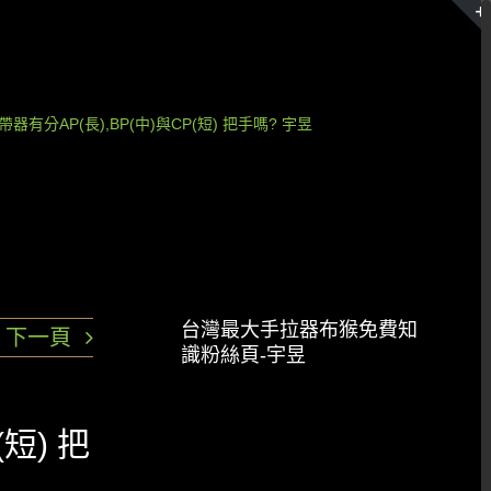
器有分AP(長),BP(中)與CP(短) 把手嗎? 宇昱
台灣最大手拉器布猴免費知
下一頁
識粉絲頁-宇昱
短) 把