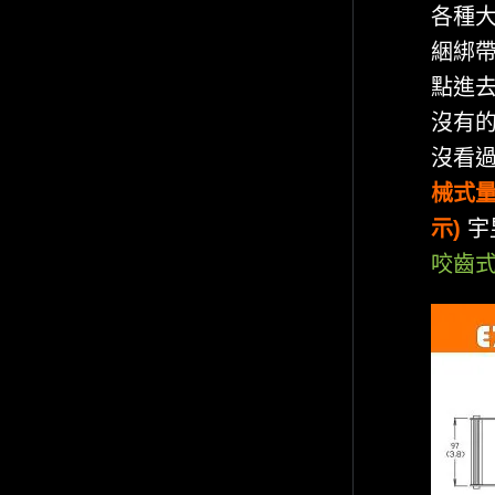
各種大
綑綁帶
點進去
沒有的
沒看過
械式量
示)
宇
咬齒