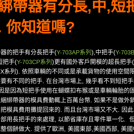
綁帶器有分長,中,短
. 你知道嗎?
器的把手有分長把手(
Y-703AP系列
),中把手(
Y-703
短把手(
Y-703CP系列
)更有國外客戶開模的超長把手(
APX系列). 依照車輛的不同或是承載貨物的使用空間限
要有不同的把手. 在台灣市場上, 幾乎看不到短把
原因是因為短把手使用在蝴蝶扣布猴或是車輛輪胎的固
綑綁帶器的模具費動輒上百萬台幣. 如果不是做外銷
把模具費用攤提回來的. 而且台灣市場又不大. 因此,
部用長把手的來處理, 以節省庫存且零件單一化. 但
整個餅做大. 提供了歐洲, 美國東部,美國西部, 美