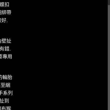
蝴蝶扣
綑綁帶
好.
內壁扯
有錯.
若要專用
的輪胎
甚至綑
手系列
牽扯到
扣布猴