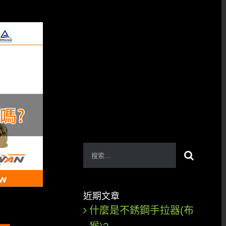
搜
索
結
近期文章
果：
什麼是不銹鋼手拉器(布