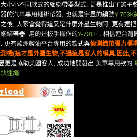
大小小不同款式的綑綁帶器型式. 更是推出了鉤子
器的汽車專用綑綁帶器. 也就是宇昱的編號
Y-703
之後, 大家會覺得這又是什麼外星生物阿. 更有連
綑綁帶器. 用的是板手操作的
Y-701H
. 相信連台灣
. 更有歐洲鑽油平台專用的款式與
偵測織帶張力標
測機(這才是外星生物,不過這是客人的模具.因此,
昱更是協助美國客人, 成功地開發出 美軍專用款的
式快速繩
.