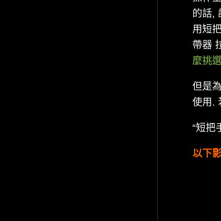
的話,
用短把
帶器 
麼挑
但是為
使用.
“短把
以下影