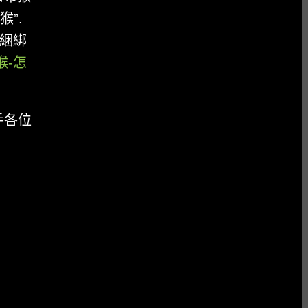
”.
 綑綁
猴-怎
手各位