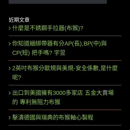
索
結
近期文章
果：
什麼是不銹鋼手拉器(布猴)?
你知道綑綁帶器有分AP(長),BP(中)與
CP(短) 把手嗎? 宇昱
2英吋布猴分歐規與美規-安全係數,是什麼
呢?
出口到美國擁有3000多家店 五金大賣場
的 專利無阻力布猴
擊潰德國與瑞典的布猴軸心製程