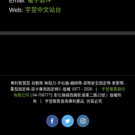
Email:
電子郵件
Web:
宇昱中文站台
專利智慧型 自動款 無阻力-手拉器-綑綁帶-貨物安全固定帶-束緊帶-
重型固定桿-貨卡專用固定桿© 版權 1977 -
2026 |
宇昱實業股份
有限公司
| 04-7587771 彰化縣線西鄉彰濱東二路12號 | 版權所
有 | 宇昱販售皆為專利產品, 仿冒必究
Facebook
Twitter
Instagram