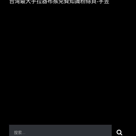
台灣最大手拉器布猴免費知識粉絲頁-宇昱
搜