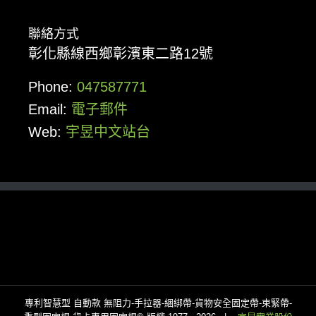
聯絡方式
彰化縣線西鄉彰濱東二路12號
Phone:
047587771
Email:
電子郵件
Web:
宇昱中文站台
專利智慧型 自動款 無阻力-手拉器-綑綁帶-貨物安全固定帶-束緊帶-