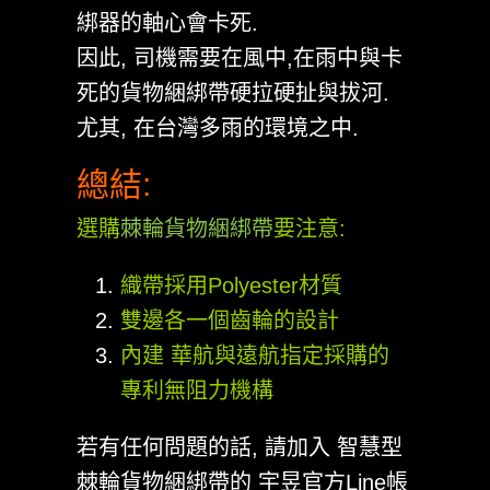
綁器的軸心會卡死.
因此, 司機需要在風中,在雨中與卡
死的貨物綑綁帶硬拉硬扯與拔河.
尤其, 在台灣多雨的環境之中.
總結:
選購
棘輪貨物綑綁帶
要注意:
織帶採用Polyester材質
雙邊各一個齒輪的設計
內建 華航與遠航指定採購的
專利無阻力機構
若有任何問題的話, 請加入 智慧型
棘輪貨物綑綁帶的 宇昱官方Line帳