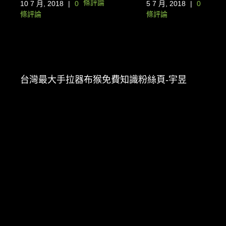
條評論
8
|
0
5 7 月, 2018
|
0
條評論
台灣最大手拉器布猴免費知識粉絲頁-宇昱