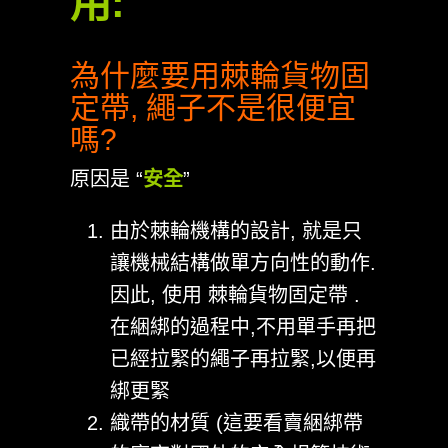
用:
為什麼要用棘輪貨物固
定帶, 繩子不是很便宜
嗎?
原因是 “
安全
”
由於棘輪機構的設計, 就是只
讓機械結構做單方向性的動作.
因此, 使用 棘輪貨物固定帶 .
在綑綁的過程中,不用單手再把
已經拉緊的繩子再拉緊,以便再
綁更緊
織帶的材質 (這要看賣綑綁帶