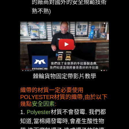
的廠商對國外的安全規範技術
熟不熟)
棘輪貨物固定帶影片教學
織帶的材質一定必要使用
POLYESTER材質的織帶,由於以下
幾點
安全因素
:
1.
Polyester
材質不會發霉. 我們都
知道,當棉繩發霉時,會產生酸性物