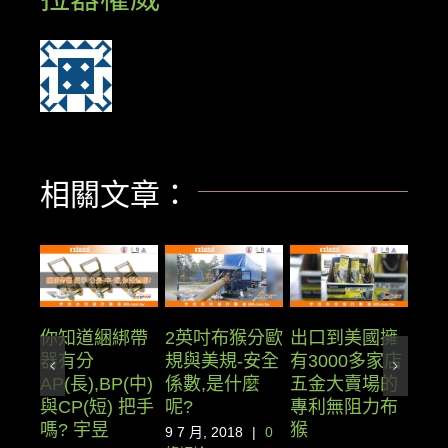
相關文章：
綁帶
2英吋布猴分歐
出口到美國擁
什
擊潰德國與瑞
規與美規-安全
有3000多家店
手拉
典的布猴軸心
(中)
係數,是什麼
五金大賣場的
23 1
製程
 把手
呢?
專利無阻力布
0 條
5 7 月, 2018
猴
9 7 月, 2018
|
0