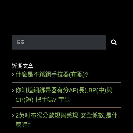
搜
索
結
近期文章
果：
什麼是不銹鋼手拉器(布猴)?
你知道綑綁帶器有分AP(長),BP(中)與
CP(短) 把手嗎? 宇昱
2英吋布猴分歐規與美規-安全係數,是什
麼呢?