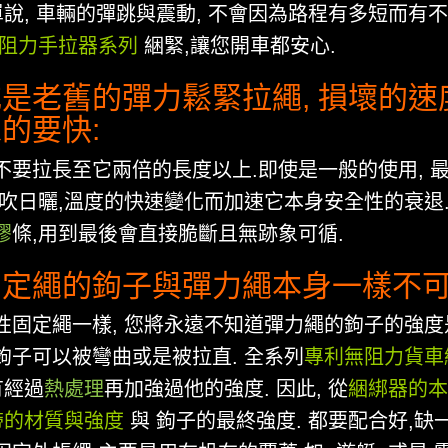
單說, 車輛的彈跳與震動, 不會因為路程有多短而有不
阻力手拉器系列
綑緊,讓您開車都安心.
是老舊的彈力鬆緊拉繩, 損壞的速
的要快:
不要拉長至它兩倍的長度以上.即使是一般的使用, 
風吹日曬,溫度的快速變化而加速它本身安全性的衰退.
膠
條,用到最後會直接脆斷且無跡象可循.
定繩的鉤子與彈力繩本身一樣不可
性固定繩一樣, 您將永遠不知道彈力繩的鉤子的強度
鉤子可以被彎曲或是被拉直. 全系列
專利無阻力貨車
有經過
熱處理
再加強過他的強度. 因此, 從
綑綁器的本
帶的材質與強度
與 鉤子的最終強度. 都要配合好,缺一