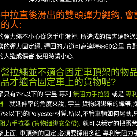
中拉直後滑出的雙頭彈力繩鈎, 會
的人:
的彈力繩不小心從您手中滑掉, 所造成的傷害遠超過
緊的彈力固定繩, 彈回的力道可高達時速60公里.會
的人造成傷害,使用時請小心.
營拉繩並不適合固定車頂架的物品
品才適合固定車上的貨物呢?
率只有7%以下的 宇昱 專利
無阻力手拉器
或是
專
器
.
就延伸率的角度來說, 宇昱 貨物綑綁帶的織帶,
7%以下)的Polyester材質.所以,不管車輛如何晃動
阻力手拉器 (貨物綑綁安全帶)
.
就可以穩定的把露
架上面. 車頂架的固定,必須要採用多組 專利無阻力