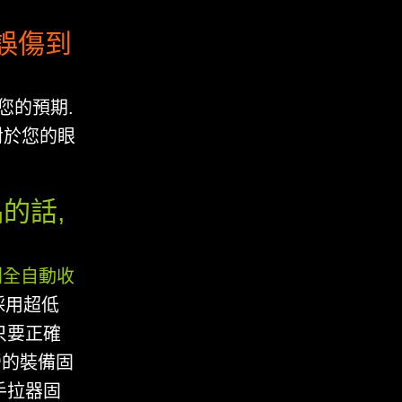
誤傷到
您的預期.
對於您的眼
的話,
利全自動收
採用超低
,只要正確
營的裝備固
手拉器固