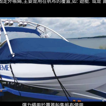
定外帳繩,主要是用在帆布的覆蓋,如: 遊艇. 或是 
彈力繩用於覆蓋船隻帆布使用