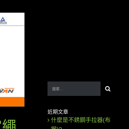
搜
索
結
近期文章
果：
什麼是不銹鋼手拉器(布
定繩