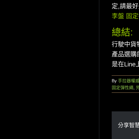
定,請最
李盤 固
總結:
行駛中貨
產品選購的
是在Lin
By
手拉器權
固定彈性繩
,
分享智