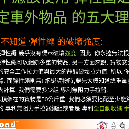
定車外物品 的五大理
不知道 彈性繩 的破壞強度:
 彈性繩 幾乎沒有標示破壞
強度
. 因此, 你永遠無法
,彈性繩可以綑綁多重的物品. 另一方面來說, 貨物
的安全工作拉力值與最大的靜態破壞拉力值. 所以,
. 而彈性繩則無! 綑綁貨物時,要先大概知道總重量
去計算. 我們需要多少組 專利無阻力手拉器.
車頂架在的貨物是50公斤重, 我們必須要搭配至少能夠
的 專利無阻力手拉器繩組或者是 專利
全自動收繩 