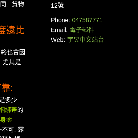
同. 貨物
12號
Phone:
047587771
度遠比
Email:
電子郵件
Web:
宇昱中文站台
最終也會因
 尤其是
靠:
是多少.
綑綁帶
的
身零
不可. 露