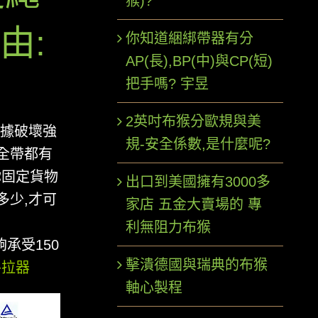
猴)?
由:
你知道綑綁帶器有分
AP(長),BP(中)與CP(短)
把手嗎? 宇昱
2英吋布猴分歐規與美
根據破壞強
規-安全係數,是什麼呢?
安全帶都有
你固定貨物
出口到美國擁有3000多
多少,才可
家店 五金大賣場的 專
利無阻力布猴
承受150
擊潰德國與瑞典的布猴
手拉器
軸心製程