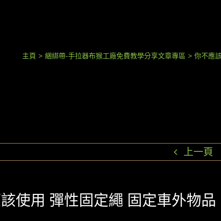
主頁
>
綑綁帶-手拉器布猴工廠免費教學分享文章專區
>
你不應該
上一頁
該使用 彈性固定繩 固定車外物品
由