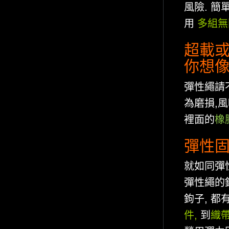
風險. 簡
用
多組無
超載或
你想像
彈性繩請
為磨損,
裡面的
橡
彈性固
就如同彈
彈性繩的
鉤子, 都
件
,
到
織