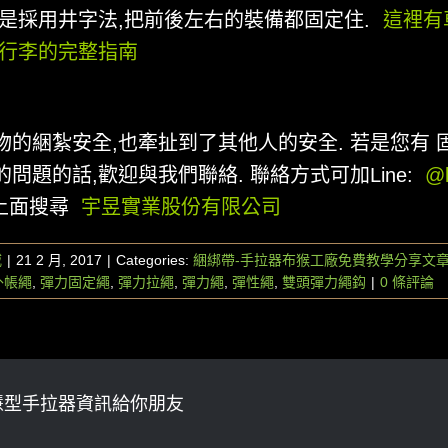
好是採用井字法,把前後左右的裝備都固定住.
(
這裡有
定行李的完整指南
)
物的綑紮安全,也牽扯到了其他人的安全. 若是您有 
問題的話,歡迎與我們聯絡. 聯絡方式可加Line:
@l
e上面搜尋
宇昱實業股份有限公司
威
|
21 2 月, 2017
|
Categories:
綑綁帶-手拉器布猴工廠免費教學分享文
外帳繩
,
彈力固定繩
,
彈力拉繩
,
彈力繩
,
彈性繩
,
雙頭彈力繩鈎
|
0 條評論
慧型手拉器資訊給你朋友