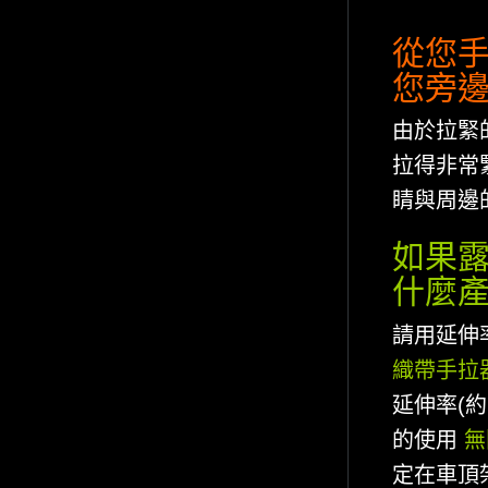
從您手
您旁邊
由於拉緊
拉得非常
睛與周邊
如果露
什麼產
請用延伸
織帶手拉
延伸率(約
的使用
無
定在車頂