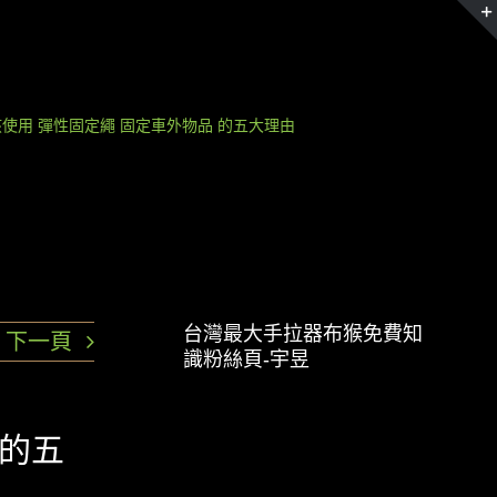
使用 彈性固定繩 固定車外物品 的五大理由
台灣最大手拉器布猴免費知
下一頁
識粉絲頁-宇昱
 的五