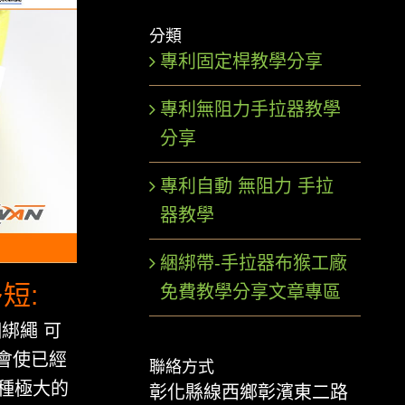
分類
專利固定桿教學分享
專利無阻力手拉器教學
分享
專利自動 無阻力 手拉
器教學
綑綁帶-手拉器布猴工廠
短:
免費教學分享文章專區
綁繩 可
,會使已經
聯絡方式
種極大的
彰化縣線西鄉彰濱東二路